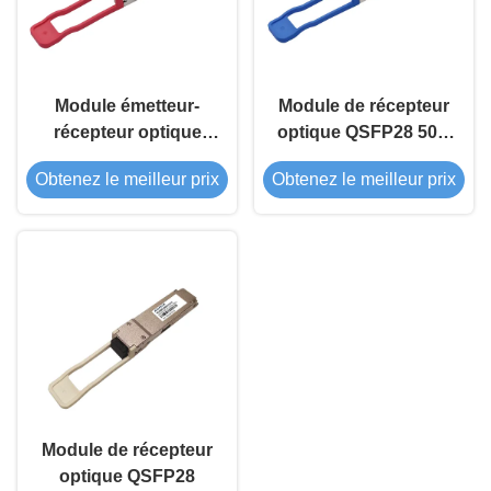
Module émetteur-
Module de récepteur
récepteur optique
optique QSFP28 50G
QSFP28 50G ER
LR 1310nm 10Km
Obtenez le meilleur prix
Obtenez le meilleur prix
1310nm 40Km
Module de récepteur
optique QSFP28