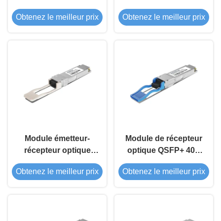
SWDM4 300m
QSFP+ 40G LX4 2 km
Obtenez le meilleur prix
Obtenez le meilleur prix
Module émetteur-
Module de récepteur
récepteur optique
optique QSFP+ 40G
QSFP+ 40G ZR4
PSM4 1310nm 10Km
Obtenez le meilleur prix
Obtenez le meilleur prix
1310nm 80Km