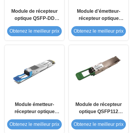
Module de récepteur
Module d'émetteur-
optique QSFP-DD
récepteur optique
400G FR4 2 km
OSFP 400G 1310nm
Obtenez le meilleur prix
Obtenez le meilleur prix
DR4 500M
Module émetteur-
Module de récepteur
récepteur optique
optique QSFP112
QSFP-DD 400G LR4
400G FR4 2 km
Obtenez le meilleur prix
Obtenez le meilleur prix
1310nm 10Km