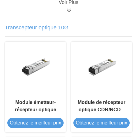
Voir Plus
Transcepteur optique 10G
Module émetteur-
Module de récepteur
récepteur optique
optique CDR/NCDR
SFP+ 10G BIDI 80Km
SFP+ 10G CWDM 40
Obtenez le meilleur prix
Obtenez le meilleur prix
km