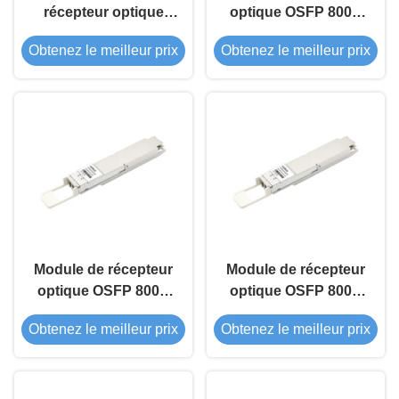
récepteur optique
optique OSFP 800G
OSFP 800G 1310nm
CWDM4 2*FR4
Obtenez le meilleur prix
Obtenez le meilleur prix
DR8
Module de récepteur
Module de récepteur
optique OSFP 800G
optique OSFP 800G
ZR PRO
ZR+ PRO
Obtenez le meilleur prix
Obtenez le meilleur prix