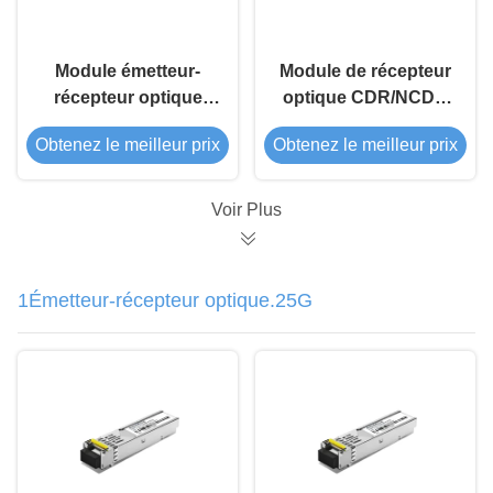
Module émetteur-
Module de récepteur
récepteur optique
optique CDR/NCDR
SFP+ 10G 1550nm
SFP+ 10G DWDM 80
Obtenez le meilleur prix
Obtenez le meilleur prix
40Km CDR/NCDR
km
Voir Plus
1Émetteur-récepteur optique.25G