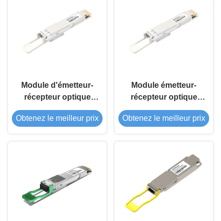
Module d'émetteur-
Module émetteur-
récepteur optique
récepteur optique
QSFP-DD 400G
QSFP-DD 400G ZR+
Obtenez le meilleur prix
Obtenez le meilleur prix
Pro