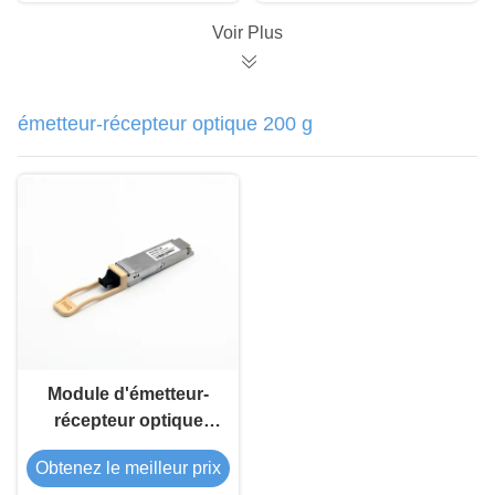
Voir Plus
émetteur-récepteur optique 200 g
Module d'émetteur-
récepteur optique
QSFP56 200G SR4
Obtenez le meilleur prix
850nm 100M