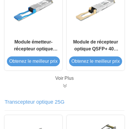
Module émetteur-
Module de récepteur
récepteur optique
optique QSFP+ 40G
QSFP+ 40G CWDM
850nm 300m
Obtenez le meilleur prix
Obtenez le meilleur prix
LR4 10km
Voir Plus
Transcepteur optique 25G