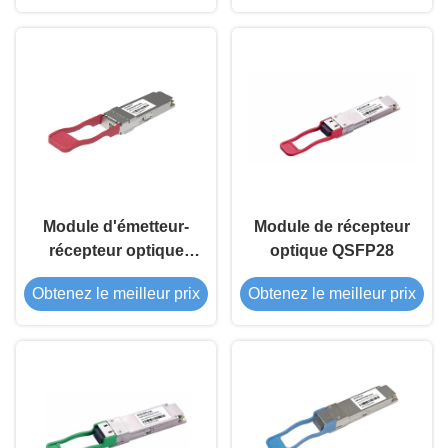
Module d'émetteur-
Module de récepteur
récepteur optique
optique QSFP28
QSFP28 100G LR1
Obtenez le meilleur prix
Obtenez le meilleur prix
BIDI 20Km