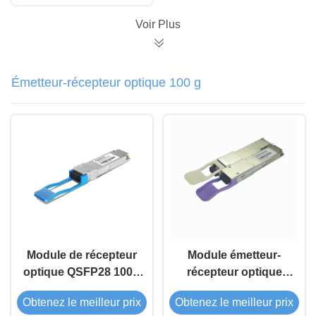
Voir Plus
Émetteur-récepteur optique 100 g
Module de récepteur
Module émetteur-
optique QSFP28 100G
récepteur optique
LR4 10Km
QSFP28 100G ZR4
Obtenez le meilleur prix
Obtenez le meilleur prix
BIDI 80Km