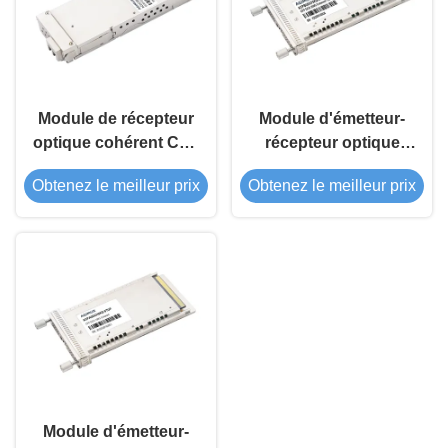
Module de récepteur
Module d'émetteur-
optique cohérent CFP
récepteur optique
DCO 400G
cohérent CFP DCO
Obtenez le meilleur prix
Obtenez le meilleur prix
200G
Module d'émetteur-