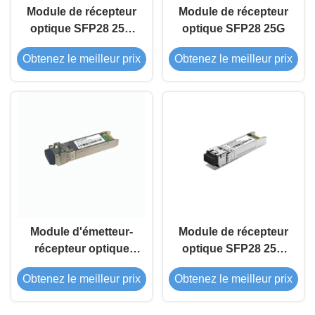
Module de récepteur
Module de récepteur
optique SFP28 25G
optique SFP28 25G
BIDI de 40 km
Obtenez le meilleur prix
Obtenez le meilleur prix
Module d'émetteur-
Module de récepteur
récepteur optique
optique SFP28 25G
SFP28 25G DWDM 10
1310nm 40Km
Obtenez le meilleur prix
Obtenez le meilleur prix
km