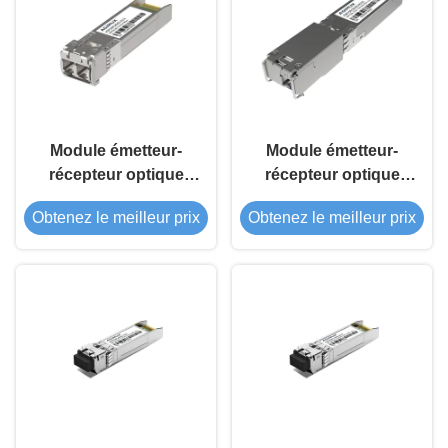
Module émetteur-
Module émetteur-
récepteur optique
récepteur optique
SFP28 25G 1310nm
SFP28 25G BIDI 80Km
Obtenez le meilleur prix
Obtenez le meilleur prix
80Km