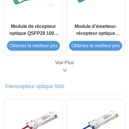
Module de récepteur
Module d'émetteur-
optique QSFP28 100G
récepteur optique
FR1
QSFP28 100G ER1
Obtenez le meilleur prix
Obtenez le meilleur prix
BIDI de 40 km
Voir Plus
Transcepteur optique 50G