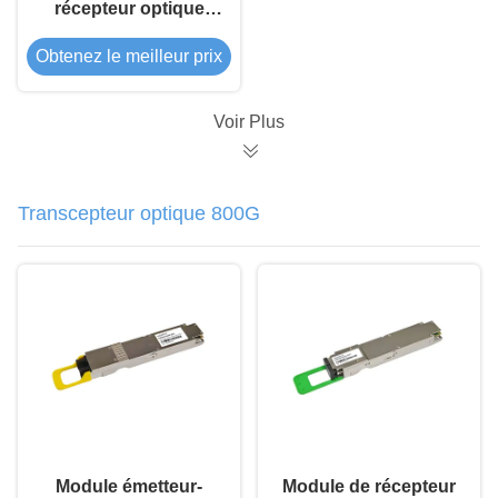
récepteur optique
cohérent CFP DCO
Obtenez le meilleur prix
100G
Voir Plus
Transcepteur optique 800G
Module émetteur-
Module de récepteur