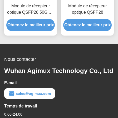
Module de récepteur
Module de récepteur
optique QSFP28 50G LR
optique QSFP28
1310nm 10Km
Obtenez le meilleur prix
Obtenez le meilleur prix
Nous contacter
Wuhan Agimux Technology Co., Ltd
E-mail
sales@agimux.com
Temps de travail
0:00-24:00