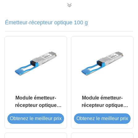
Émetteur-récepteur optique 100 g
Module émetteur-
Module émetteur-
récepteur optique
récepteur optique
QSFP28 100G&112G
QSFP28 100G LR4
Obtenez le meilleur prix
Obtenez le meilleur prix
LR4 10Km
20Km