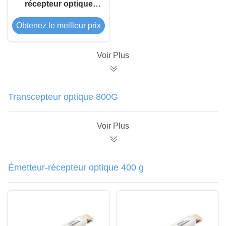
récepteur optique
cohérent CFP DCO
Obtenez le meilleur prix
100G
Voir Plus
Transcepteur optique 800G
Voir Plus
Émetteur-récepteur optique 400 g