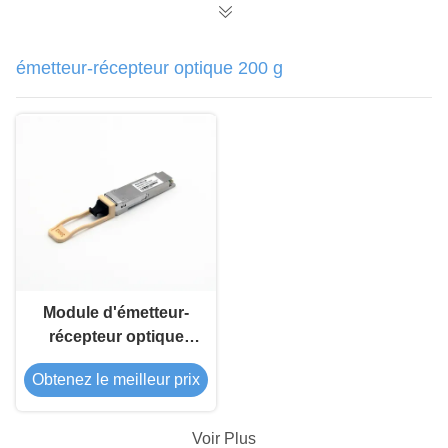
émetteur-récepteur optique 200 g
Module d'émetteur-
récepteur optique
QSFP56 200G SR4
Obtenez le meilleur prix
850nm 100M
Voir Plus