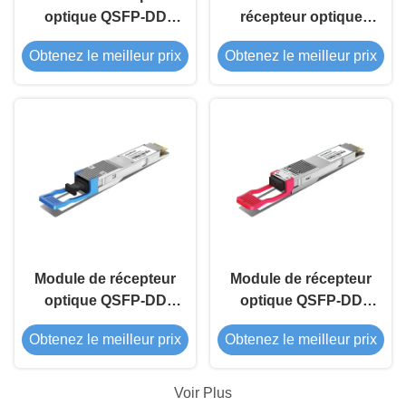
optique QSFP-DD
récepteur optique
400G DR4 1310nm
QSFP-DD 400G LR8
Obtenez le meilleur prix
Obtenez le meilleur prix
500M
1310nm 10Km
Module de récepteur
Module de récepteur
optique QSFP-DD
optique QSFP-DD
400G DR4+ 1310nm
400G ER8 1310nm
Obtenez le meilleur prix
Obtenez le meilleur prix
2km
Voir Plus