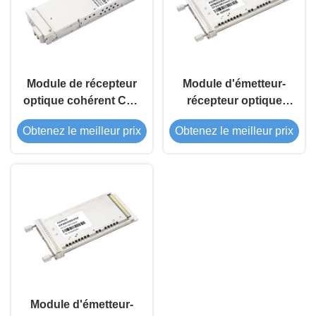
Module de récepteur
Module d'émetteur-
optique cohérent CFP
récepteur optique
DCO 400G
cohérent CFP DCO
Obtenez le meilleur prix
Obtenez le meilleur prix
200G
Module d'émetteur-