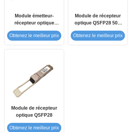
Module émetteur-
Module de récepteur
récepteur optique
optique QSFP28 50G
QSFP28 50G ER
LR 1310nm 10Km
Obtenez le meilleur prix
Obtenez le meilleur prix
1310nm 40Km
Module de récepteur
optique QSFP28
Obtenez le meilleur prix