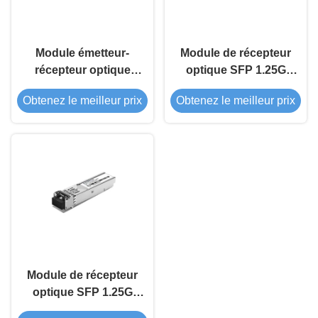
Module émetteur-
Module de récepteur
récepteur optique
optique SFP 1.25G
SFP 1.25G 1310nm
1310nm 10km
Obtenez le meilleur prix
Obtenez le meilleur prix
40Km
Module de récepteur
optique SFP 1.25G
850nm 500m