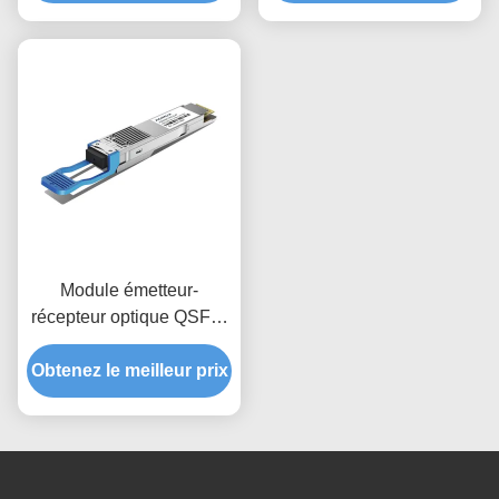
Module émetteur-
récepteur optique QSFP-
DD 400G LR4 1310nm
Obtenez le meilleur prix
10Km