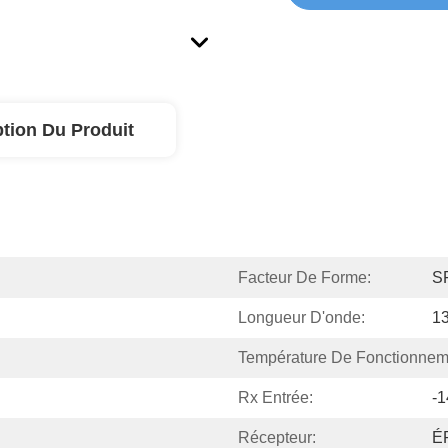
ption Du Produit
Facteur De Forme:
S
Longueur D'onde:
1
Température De Fonctionnem
Rx Entrée:
-
Récepteur:
É