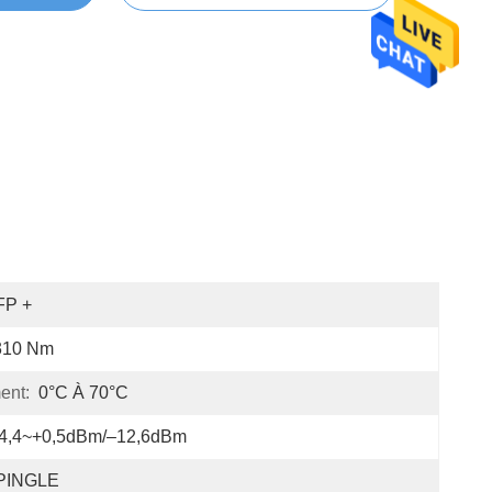
FP +
310 Nm
ent:
0°C À 70°C
14,4~+0,5dBm/–12,6dBm
PINGLE