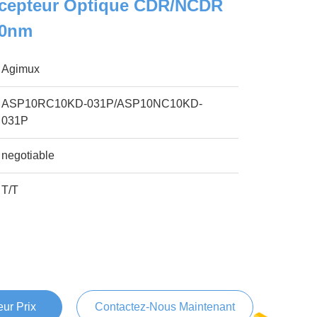
cepteur Optique CDR/NCDR
10nm
Agimux
ASP10RC10KD-031P/ASP10NC10KD-
031P
negotiable
T/T
ur Prix
Contactez-Nous Maintenant